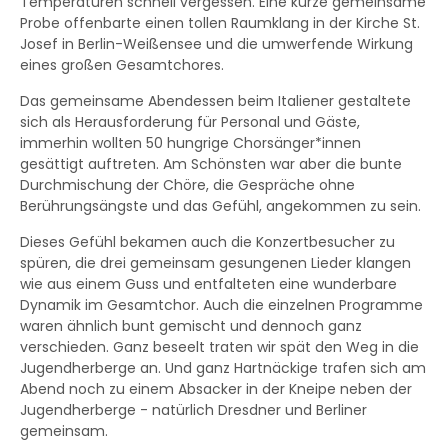
Temperaturen schnell vergessen. Eine kurze gemeinsame
Probe offenbarte einen tollen Raumklang in der Kirche St.
Josef in Berlin-Weißensee und die umwerfende Wirkung
eines großen Gesamtchores.
Das gemeinsame Abendessen beim Italiener gestaltete
sich als Herausforderung für Personal und Gäste,
immerhin wollten 50 hungrige Chorsänger*innen
gesättigt auftreten. Am Schönsten war aber die bunte
Durchmischung der Chöre, die Gespräche ohne
Berührungsängste und das Gefühl, angekommen zu sein.
Dieses Gefühl bekamen auch die Konzertbesucher zu
spüren, die drei gemeinsam gesungenen Lieder klangen
wie aus einem Guss und entfalteten eine wunderbare
Dynamik im Gesamtchor. Auch die einzelnen Programme
waren ähnlich bunt gemischt und dennoch ganz
verschieden. Ganz beseelt traten wir spät den Weg in die
Jugendherberge an. Und ganz Hartnäckige trafen sich am
Abend noch zu einem Absacker in der Kneipe neben der
Jugendherberge - natürlich Dresdner und Berliner
gemeinsam.